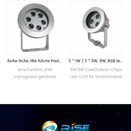
asserlicht im Pool
6x4w 6x3w 18w führte Poolscheinwerfer
3 * 1W / 3 * 3W, 9W, RGB led Unterwasser Beleuchtung
dmx Funktion, IP68
3W/9W Cree/Edison-Chips,
imprägniern geführtes
Led-Licht für Schwimmbad
Swimmingpoollicht
-