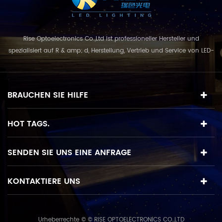
Rise Optoelectronics Co.,Ltd ist professioneller Hersteller und
spezialisiert auf R & amp; d, Herstellung, Vertrieb und Service von LED-
n
Beleuchtungsprodukte, mit einer breiten Auswahl an
n
Beleuchtungseinheiten für Wohn-, Gewerbe-, und
Landschaftsnutzung. mit dem Geschäftskonzept und Modell von
BRAUCHEN SIE HILFE
"Qualität zuerst, Service in erster Linie", kombinie...
HOT TAGS.
se
SENDEN SIE UNS EINE ANFRAGE
KONTAKTIERE UNS
Urheberrechte © © RISE OPTOELECTRONICS CO.,LTD