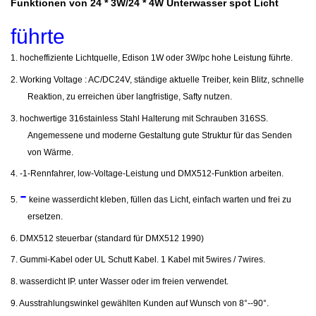
Funktionen von 24 * 3W/24 * 4W Unterwasser spot Licht
führte
1.
hocheffiziente Lichtquelle, Edison 1W oder 3W/pc hohe Leistung führte.
2.
Working Voltage
:
AC/DC24V, ständige aktuelle Treiber, kein Blitz, schnelle
Reaktion, zu erreichen über langfristige, Safty nutzen.
3.
hochwertige 316stainless Stahl Halterung mit Schrauben 316SS.
Angemessene und moderne Gestaltung gute Struktur für das Senden
von Wärme.
4.
-1-Rennfahrer, low-Voltage-Leistung und DMX512-Funktion arbeiten.
-
5.
keine wasserdicht kleben, füllen das Licht, einfach warten und frei zu
ersetzen.
6.
DMX512 steuerbar (standard für DMX512 1990)
7.
Gummi-Kabel oder UL Schutt Kabel. 1 Kabel mit 5wires / 7wires.
8.
wasserdicht IP. unter Wasser oder im freien verwendet.
9.
Ausstrahlungswinkel gewählten Kunden auf Wunsch von 8°--90°.