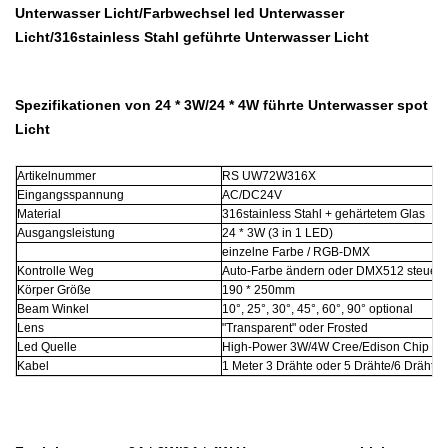
Unterwasser Licht/Farbwechsel led Unterwasser
Licht/316stainless Stahl geführte Unterwasser Licht
Spezifikationen von 24 * 3W/24 * 4W führte Unterwasser spot
Licht
Artikelnummer
RS UW72W316X
Eingangsspannung
AC/DC24V
Material
316stainless Stahl + gehärtetem Glas
Ausgangsleistung
24 * 3W (3 in 1 LED)
einzelne Farbe / RGB-DMX
Kontrolle Weg
Auto-Farbe ändern oder DMX512 steuerb
Körper Größe
190 * 250mm
Beam Winkel
10°, 25°, 30°, 45°, 60°, 90° optional
Lens
"Transparent" oder Frosted
Led Quelle
High-Power 3W/4W Cree/Edison Chip
Kabel
1 Meter 3 Drähte oder 5 Drähte/6 Drähte,