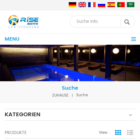
MENU
Suche
ZUHAUSE
Suche
KATEGORIEN
PRODUKTE
View :
Grid Vie
Lis