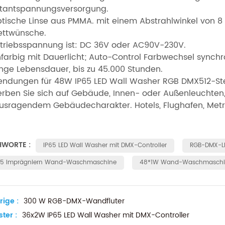
tantspannungsversorgung.
ptische Linse aus PMMA. mit einem Abstrahlwinkel von 8 
ettwünsche.
etriebsspannung ist: DC 36V oder AC90V-230V.
infarbig mit Dauerlicht; Auto-Control Farbwechsel synch
ange Lebensdauer, bis zu 45.000 Stunden.
ndungen für 48W IP65 LED Wall Washer RGB DMX512-St
rben Sie sich auf Gebäude, Innen- oder Außenleuchten, 
usragendem Gebäudecharakter. Hotels, Flughafen, Metr
HWORTE :
IP65 LED Wall Washer mit DMX-Controller
RGB-DMX-L
65 Imprägniern Wand-Waschmaschine
48*1W Wand-Waschmaschin
rige :
300 W RGB-DMX-Wandfluter
ter :
36x2W IP65 LED Wall Washer mit DMX-Controller