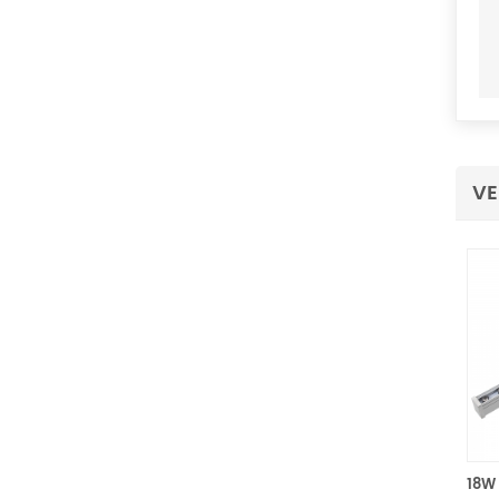
VE
108W, 36 * 3W Led Freiluftrestaurant Wall-Washer-Beleuchtung