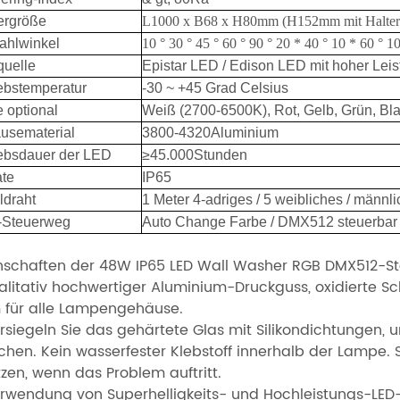
ergröße
L1000 x B68 x H80mm (H152mm mit Halter
ahlwinkel
10 ° 30 ° 45 ° 60 ° 90 ° 20 * 40 ° 10 * 60 ° 10
quelle
Epistar LED / Edison LED mit hoher Lei
ebstemperatur
-30 ~ +45 Grad Celsius
 optional
Weiß (2700-6500K), Rot, Gelb, Grün, Bl
usematerial
3800-4320Aluminium
iebsdauer der LED
≥45.000Stunden
ate
IP65
ldraht
1 Meter 4-adriges / 5 weibliches / männl
Steuerweg
Auto Change Farbe / DMX512 steuerbar
nschaften der 48W IP65 LED Wall Washer RGB DMX512-S
ualitativ hochwertiger Aluminium-Druckguss, oxidierte 
 für alle Lampengehäuse.
ersiegeln Sie das gehärtete Glas mit Silikondichtungen, 
ichen. Kein wasserfester Klebstoff innerhalb der Lampe. S
tzen, wenn das Problem auftritt.
erwendung von Superhelligkeits- und Hochleistungs-LED-