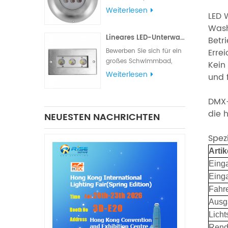
verschiedene
Weiterlesen
LED 
Beleuchtungs- und
Wash
Signalanforderungen
Lineares LED-Unterwasserlicht aus Edelstahl 316L
erfüllt. Die
Betr
Wasserdichtigkeitsklasse
Bewerben Sie sich für ein
Erre
IP68 eignet sich für
großes Schwimmbad,
Kein
Schiffsbeleuchtung,
einen Teich, einen
Weiterlesen
und f
Navigationslichter und
quadratischen
Signallichter
Parkbrunnen oder einen
DMX-
Hotelbrunnen.
die 
NEUESTEN NACHRICHTEN
Spez
Arti
Eing
Eing
Fahre
Ausg
Lich
Rend