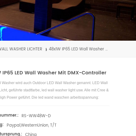
WALL WASHER LICHTER
48x1W IP65 LED Wall Washer mit DMX-Controller
 IP65 LED Wall Washer Mit DMX-Controller
l Washer wird auch Outdoor LED Wall Washer genannt.
LED Wall
icht,
geführte stadtfarbe,
led wall washer light usw.
Alle mit Cree &
igh Power geführt. Die led wand waschen arbeitsspannung:
lnummer.:
RS-WW48W-D
g:
Paypal,WesternUnion, T/T
tursprung.:
China