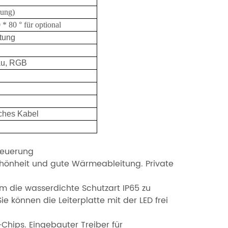
ung)
 * 80 ° für optional
stung
au, RGB
iches Kabel
teuerung
Schönheit und gute Wärmeableitung. Private
um die wasserdichte Schutzart IP65 zu
ie können die Leiterplatte mit der LED frei
Chips. Eingebauter Treiber für