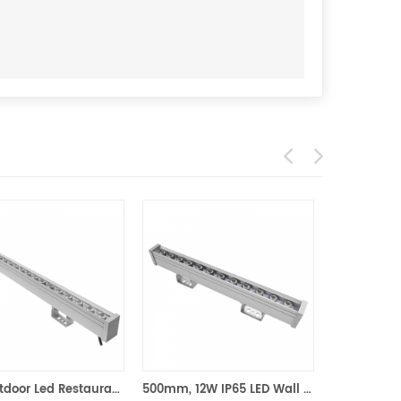
24W Outdoor Led Restaurant Unterlegscheibe Wandbeleuchtung
500mm, 12W IP65 LED Wall Washer RGB DMX512 Control
500mm 36W, 12 * 3W IP65 LED Wall Washer RGB DMX512 Control