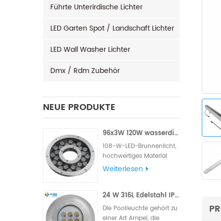
Führte Unterirdische Lichter
LED Garten Spot / Landschaft Lichter
LED Wall Washer Lichter
Dmx / Rdm Zubehör
NEUE PRODUKTE
96x3W 120W wasserdichtes LED-Brunnenlicht
108-W-LED-Brunnenlicht,
hochwertiges Material
aus 316L-Edelstahl,
Weiterlesen
berühmte Marke mit
hohem LM, Edison- oder
24 W 316L Edelstahl IP68 LED-Poolleuchte für den Außenbereich
Epistar- Chips, Lieferung
mit VDE-Gummikabel
PR
Die Poolleuchte gehört zu
oder UL-Gummikabel.
einer Art Ampel, die