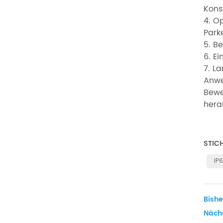
Kons
4. O
Park
5. B
6. E
7. L
Anwe
Bewe
hera
STIC
IP
Bishe
Nächs