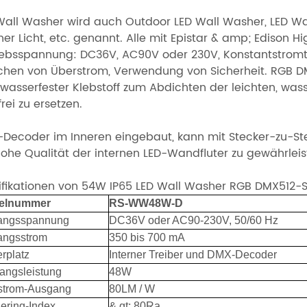
Wall Washer wird auch Outdoor LED Wall Washer, LED Wall
er Licht, etc. genannt. Alle mit Epistar & amp; Edison 
iebsspannung: DC36V, AC90V oder 230V, Konstantstromtrei
ichen von Überstrom, Verwendung von Sicherheit. RGB 
 wasserfester Klebstoff zum Abdichten der leichten, wass
rei zu ersetzen.
Decoder im Inneren eingebaut, kann mit Stecker-zu-St
hohe Qualität der internen LED-Wandfluter zu gewährlei
ifikationen von 54W IP65 LED Wall Washer RGB DMX512-
kelnummer
RS-WW48W-D
angsspannung
DC36V oder AC90-230V, 50/60 Hz
angsstrom
350 bis 700 mA
rplatz
Interner Treiber und DMX-Decoder
angsleistung
48W
tstrom-Ausgang
80LM / W
ering-Index
& gt; 80Ra