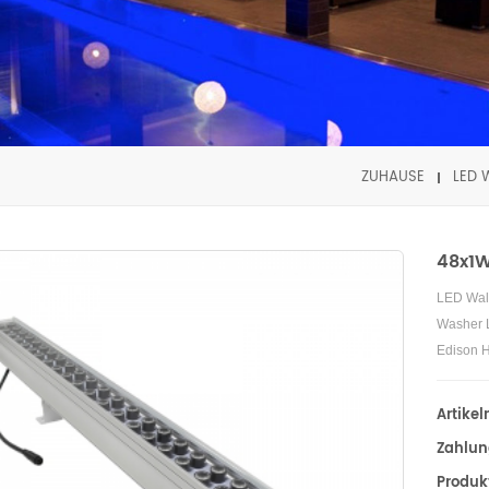
ZUHAUSE
LED 
48x1W
LED Wal
Washer L
Edison H
Artike
Zahlun
Produk