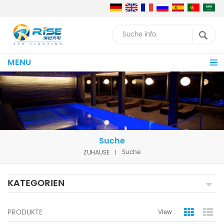
MENU
Suche
ZUHAUSE
Suche
KATEGORIEN
PRODUKTE
View :
Grid Vie
Lis