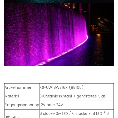
Artikelnummer
RS-UW18W316X (88105)
Material
316lStainless Stahl + gehärtetes Glas
Eingangsspannung
12V oder 24V
6 stücke 3w LED / 6 stücke 3in1 LED / 6
LED atty