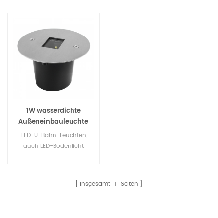
1W wasserdichte
Außeneinbauleuchte
für Wandmontage
LED-U-Bahn-Leuchten,
auch LED-Bodenlicht
genannt, LED-Decklicht,
LED-Wegeleuchte, LED-
Treppenlicht, LED-
Insgesamt
1
Seiten
Lichteinbauleuchte, LED-
Einbauleuchte, LED-
Auffahrtlicht, LED-