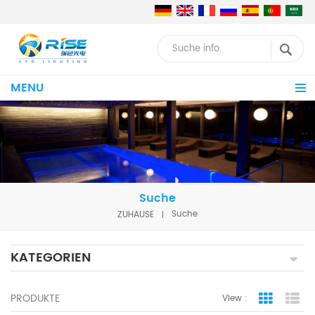
MENU
Suche
ZUHAUSE
Suche
KATEGORIEN
PRODUKTE
View :
Grid Vie
Lis