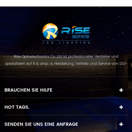
Bürgersteiglicht, LED-
Bürgersteiglicht, LED-Licht,
LED-Durchgangslicht, LED-
Wandeinbauleuchte.
Rise Optoelectronics Co.,Ltd ist professioneller Hersteller und
spezialisiert auf R & amp; d, Herstellung, Vertrieb und Service von LED-
Beleuchtungsprodukte, mit einer breiten Auswahl an
Beleuchtungseinheiten für Wohn-, Gewerbe-, und
Landschaftsnutzung. mit dem Geschäftskonzept und Modell von
BRAUCHEN SIE HILFE
"Qualität zuerst, Service in erster Linie", kombinie...
HOT TAGS.
SENDEN SIE UNS EINE ANFRAGE