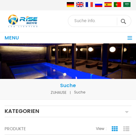
MENU
Suche
ZUHAUSE
Suche
KATEGORIEN
PRODUKTE
View :
Grid Vie
Lis