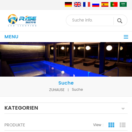
MENU
Suche
ZUHAUSE
Suche
KATEGORIEN
PRODUKTE
View :
Grid Vie
Lis