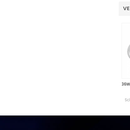
VE
18W 12V 24V PAR56 SMD2835 LED-Swimmingpool-Licht
PAR56 18W Pool-Licht, ABS
PAR56
und PC für Material, IP68
Schwimmbadl
Grade, Mit Hoher Qualität
und PC für 
216pcs LED-Lichtquelle
Schutzart 
SMD2835,Mit DMX-Steuerung
hochwertiger 18
/ RF Remote Control / RGB-
LED-Quelle,