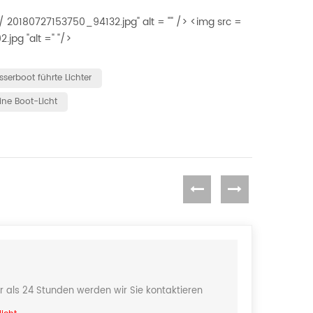
7 / 20180727153750_94132.jpg" alt = "" /> <img src =
.jpg "alt =" "/>
serboot führte Lichter
ne Boot-Licht
r als 24 Stunden werden wir Sie kontaktieren