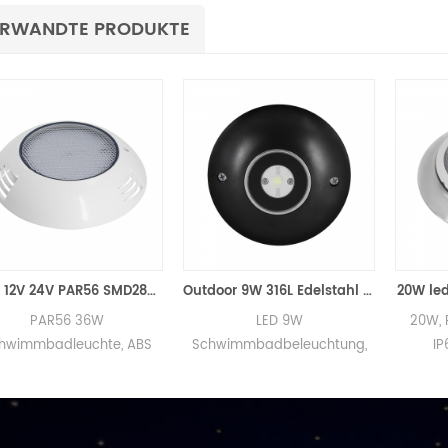
RWANDTE PRODUKTE
36W 12V 24V PAR56 SMD2835 LED-Schwimmbadleuchte
Outdoor 9W 316L Edelstahl IP68 Marine 12V24V LED Poolleuchte
20W led Licht Sc
 36W
LED 9W
20W, RF / DMX st
euchte, ABS
Schwimmbadbeleuchtung,
IP68 led Pool 
Material,
Edelstahl 316L, Schutzart IP68,
IP68, mit
mit hochwertiger 9W CREE
-teiliger 3W-
Hochleistungs-LED-
 Mit DMX-
Lichtquelle.