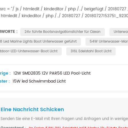
src = "/ js / htmledit / kindeditor / php /../ beigefügt / 2018072
 / htmledit / kindeditor / php /../ 20180727 / 20180727153751_92302
HWORTE :
24v führte Bootsnavigationslichter für Ozean
Unterwas
68 Led Marine Lights Boot Unterwasser geführt
54W Unterwasser-Mari
tdoor-LED-Unterwasser-Boot Licht
316L Edelstahl Boot Licht
rige :
12W SMD2835 12V PAR56 LED Pool-Licht
ter :
15W led Schwimmbad Licht
Eine Nachricht Schicken
Senden Sie eine E-Mail mit Ihren Fragen und Anfragen und in wenige