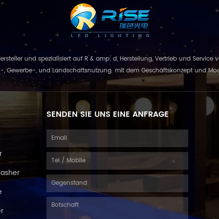
g / RF-
 / externer
erung.
 Hersteller und spezialisiert auf R & amp; d, Herstellung, Vertrieb und Servic
 Gewerbe-, und Landschaftsnutzung. mit dem Geschäftskonzept und Modell von
kombinie...
SENDEN SIE UNS EINE ANFRAGE
r
Washer
e
er