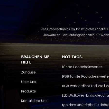
Externe Steuerung.
Steuerun
Fernbedienung
RGB-Steu
Rise Optoelectronics Co.,Ltd ist professioneller
Auswahl an Beleuchtungseinheiten für Wohn-,
BRAUCHEN SIE
HOT TAGS.
HILFE
führte Poolscheinwerfer
Zuhause
IP68 führte Poolscheinwerfe
Über Uns
RGB wasserdicht Led Wall 
Produkte
LED Walkover-Einbauleucht
Kontaktiere Uns
rgb dmx unterirdische Licht