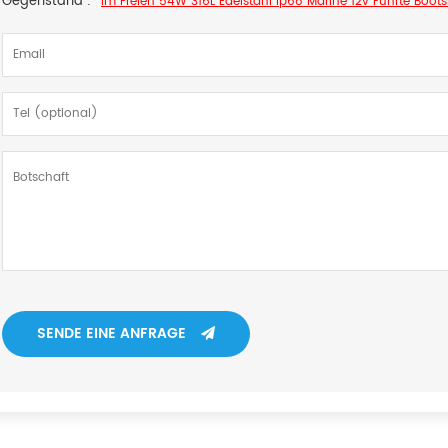
Gegenstand :
Im Freien 54W 316L Edelstahl Ip68 Marine 12v Führte Boots
SENDE EINE ANFRAGE