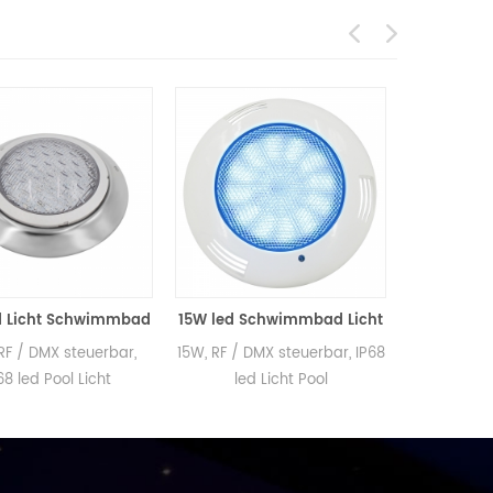
hwimmbad
15W led Schwimmbad Licht
euerbar,
15W, RF / DMX steuerbar, IP68
PAR56 18W Pool-Licht
Licht
led Licht Pool
und PC für Material, 
Grade, Mit Hoher Qua
216pcs LED-Lichtque
SMD2835,Mit DMX-Ste
/ RF Remote Control /