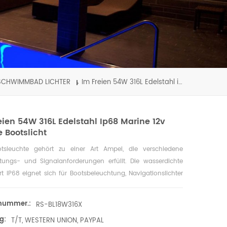
SCHWIMMBAD LICHTER
Im Freien 54W 316L Edelstahl ip68 marine 12v führte Bootslicht
eien 54W 316L Edelstahl Ip68 Marine 12v
e Bootslicht
tsleuchte gehört zu einer Art Ampel, die verschiedene
tungs- und Signalanforderungen erfüllt. Die wasserdichte
rt IP68 eignet sich für Bootsbeleuchtung, Navigationslichter
nalleuchten, Schwimmbäder usw.
lnummer.:
RS-BL18W316X
g:
T/T, WESTERN UNION, PAYPAL