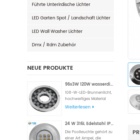
Führte Unterirdische Lichter
LED Garten Spot / Landschaft Lichter
LED Wall Washer Lichter
Dmx / Rdm Zubehör
NEUE PRODUKTE
96x3W 120W wasserdichtes LED-Brunnenlicht
108-W-LED-Brunnenlicht,
hochwertiges Material
aus 316L-Edelstahl,
Weiterlesen
berühmte Marke mit
hohem LM, Edison- oder
24 W 316L Edelstahl IP68 LED-Poolleuchte für den Außenbereich
Epistar- Chips, Lieferung
mit VDE-Gummikabel
PR
Die Poolleuchte gehört zu
oder UL-Gummikabel.
einer Art Ampel, die