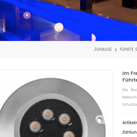
ZUHAUSE
FÜHRTE 
Im Fr
Führt
Die Boo
Beleuch
Schutza
und Sig
Artike
Zahlun