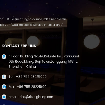
e von LED-Beleuchtungsprodukte, mit einer breiten
 "Qualität zuerst, Service in erster Linie",
KONTAKTIERE UNS
4Floor, Building No.4A,Kelunte Ind. Park,Ganli
6th Road,Lilang, Buji Town,Longgang 518112,
Shenzhen, China
Tel :
+86 755 28225099
Fax :
+86 755 28225199
Email :
rise@riselighting.com