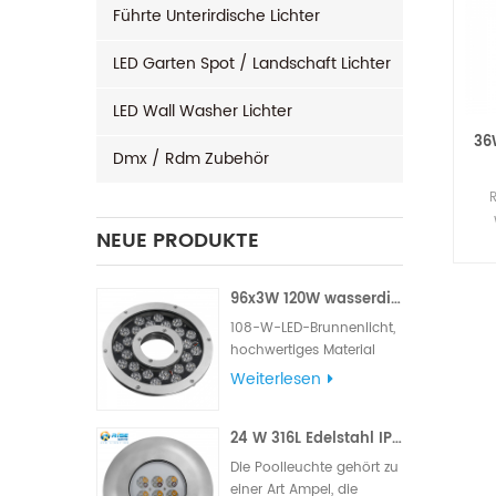
Führte Unterirdische Lichter
LED Garten Spot / Landschaft Lichter
LED Wall Washer Lichter
36
Dmx / Rdm Zubehör
NEUE PRODUKTE
96x3W 120W wasserdichtes LED-Brunnenlicht
108-W-LED-Brunnenlicht,
hochwertiges Material
aus 316L-Edelstahl,
Weiterlesen
berühmte Marke mit
hohem LM, Edison- oder
24 W 316L Edelstahl IP68 LED-Poolleuchte für den Außenbereich
Epistar- Chips, Lieferung
mit VDE-Gummikabel
Die Poolleuchte gehört zu
oder UL-Gummikabel.
einer Art Ampel, die