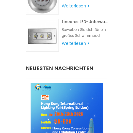
verschiedene
Weiterlesen
Beleuchtungs- und
Signalanforderungen
Lineares LED-Unterwasserlicht aus Edelstahl 316L
erfüllt. Die
Wasserdichtigkeitsklasse
Bewerben Sie sich für ein
IP68 eignet sich für
großes Schwimmbad,
Schiffsbeleuchtung,
einen Teich, einen
Weiterlesen
Navigationslichter und
quadratischen
Signallichter
Parkbrunnen oder einen
Hotelbrunnen.
NEUESTEN NACHRICHTEN