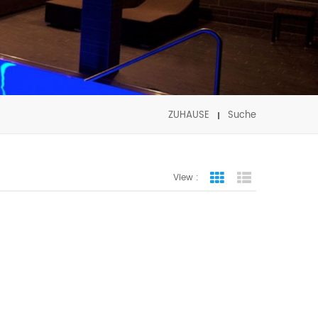
ZUHAUSE
Suche
View :
Grid View
List View