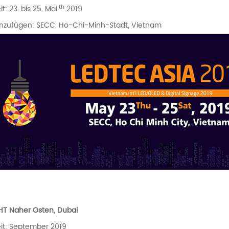
th
it: 23. bis 25. Mai
2019
inzufügen: SECC, Ho-Chi-Minh-Stadt, Vietnam
HT Naher Osten, Dubai
it: September 2019