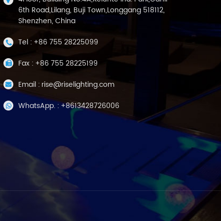
6th Road,Lilang, Buji Town,Longgang 518112,
Shenzhen, China
Tel :
+86 755 28225099
Fax :
+86 755 28225199
Email :
rise@riselighting.com
WhatsApp. :
+8613428726006