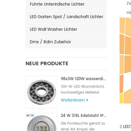
Ze
Führte Unterirdische Lichter
Hi
LED Garten Spot / Landschaft Lichter
LED Wall Washer Lichter
Dmx / Rdm Zubehör
NEUE PRODUKTE
96x3W 120W wasserdichtes LED-Brunnenlicht
108-W-LED-Brunnenlicht,
hochwertiges Material
aus 316L-Edelstahl,
Weiterlesen
berühmte Marke mit
hohem LM, Edison- oder
24 W 316L Edelstahl IP68 LED-Poolleuchte für den Außenbereich
Epistar- Chips, Lieferung
mit VDE-Gummikabel
Die Poolleuchte gehört zu
2
LEDT
oder UL-Gummikabel.
einer Art Ampel, die