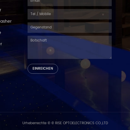
r
Washer
e
er
Urheberrechte © © RISE OPTOELECTRONICS CO.,LTD