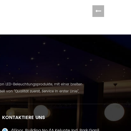
e von LED-Beleuchtungsprodukte, mit einer breiten
 "Qualität zuerst, Service in erster Linie",
KONTAKTIERE UNS
4Floor, Building No.4A,Kelunte Ind. Park,Ganli