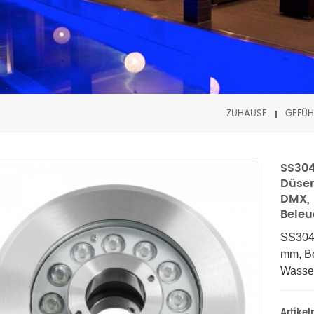
ZUHAUSE
GEFÜH
SS30
Düsen
DMX, 
Bele
SS304
mm, B
Wasser
Artike