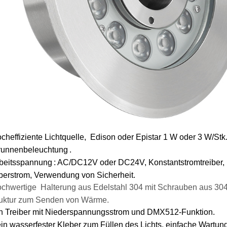
cheffiziente Lichtquelle,
Edison oder Epistar
1 W oder 3 W/Stk
runnenbeleuchtung
.
beitsspannung
:
AC/DC12V oder DC24V, Konstantstromtreiber, ke
berstrom, Verwendung von Sicherheit.
chwertige
Halterung aus Edelstahl 304 mit Schrauben aus 3
ktur zum Senden von Wärme.
n Treiber mit Niederspannungsstrom und DMX512-Funktion.
in wasserfester Kleber zum Füllen des Lichts, einfache Wartung