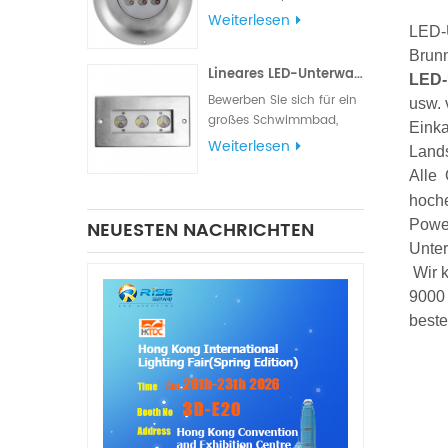
verschiedene
Weiterlesen
LED-
Beleuchtungs- und
Signalanforderungen
Brunn
Lineares LED-Unterwasserlicht aus Edelstahl 316L
erfüllt. Die
LED-
Wasserdichtigkeitsklasse
Bewerben Sie sich für ein
usw. 
IP68 eignet sich für
großes Schwimmbad,
Einka
Schiffsbeleuchtung,
einen Teich, einen
Weiterlesen
Land
Navigationslichter und
quadratischen
Signallichter
Alle
Parkbrunnen oder einen
Hotelbrunnen.
hoche
Powe
NEUESTEN NACHRICHTEN
Unter
Wir k
9000
beste