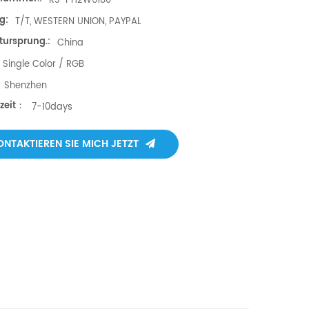
RS-FT12W6180
g:
T/T, WESTERN UNION, PAYPAL
tursprung.:
China
Single Color / RGB
Shenzhen
fzeit：
7-10days
ONTAKTIEREN SIE MICH JETZT