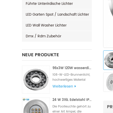
Führte Unterirdische Lichter
LED Garten Spot / Landschaft Lichter
LED Wall Washer Lichter
Dmx / Rdm Zubehör
NEUE PRODUKTE
96x3W 120W wasserdichtes LED-Brunnenlicht
108-W-LED-Brunnenlicht,
hochwertiges Material
aus 316L-Edelstahl,
Weiterlesen
berühmte Marke mit
hohem LM, Edison- oder
24 W 316L Edelstahl IP68 LED-Poolleuchte für den Außenbereich
Epistar- Chips, Lieferung
mit VDE-Gummikabel
PR
Die Poolleuchte gehört zu
oder UL-Gummikabel.
einer Art Ampel, die