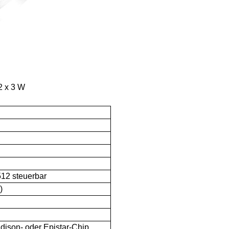
 x 3 W
2 steuerbar
)
dison- oder Epistar-Chip