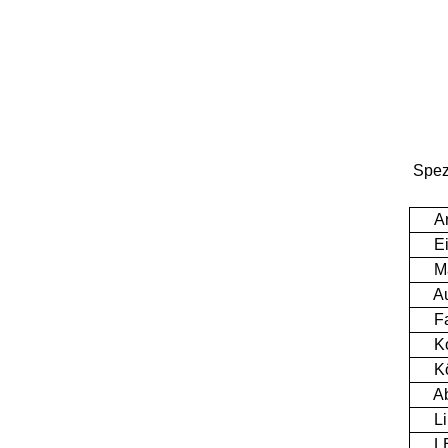
Spez
Art
Ein
Mat
Ausg
Fa
Kon
Kör
Abst
Li
LED