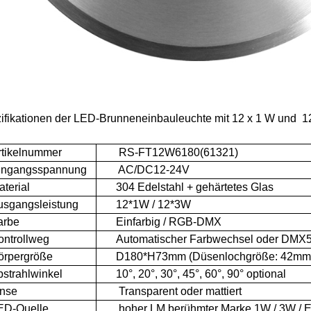
ifikationen der LED-Brunneneinbauleuchte mit 12 x 1 W und
12
ikelnummer
RS-FT12W6180(61321)
gangsspannung
AC/DC12-24V
erial
304 Edelstahl + gehärtetes Glas
angsleistung
12*1W / 12*3W
rbe
Einfarbig / RGB-DMX
trollweg
Automatischer Farbwechsel oder DMX51
pergröße
D180*H73mm (Düsenlochgröße: 42mm
rahlwinkel
10°, 20°, 30°, 45°, 60°, 90° optional
nse
Transparent oder mattiert
-Quelle
hoher LM berühmter Marke
1W / 3W / E