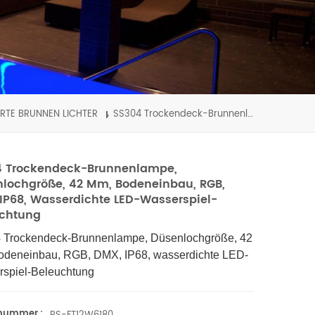
RTE BRUNNEN LICHTER
SS304 Trockendeck-Brunnenlampe, Düsenlochgröße, 42 mm, Bodeneinbau, RGB, DMX, IP68, wasserdichte LED-Wasserspiel-Beleuchtung
4 Trockendeck-Brunnenlampe,
lochgröße, 42 Mm, Bodeneinbau, RGB,
IP68, Wasserdichte LED-Wasserspiel-
uchtung
 Trockendeck-Brunnenlampe, Düsenlochgröße, 42
odeneinbau, RGB, DMX, IP68, wasserdichte LED-
spiel-Beleuchtung
lnummer.: