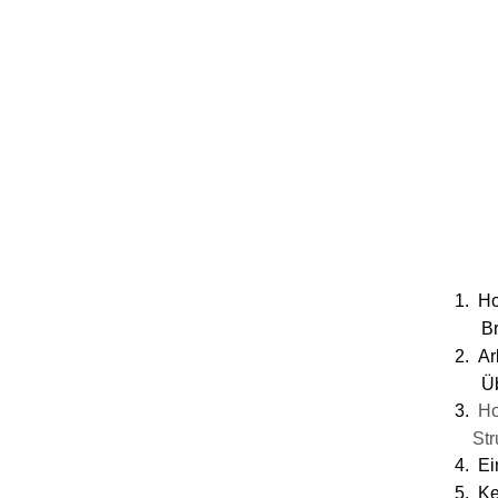
1.
Ho
B
2.
Ar
Ü
3.
Ho
Stru
4.
Ei
5.
Ke