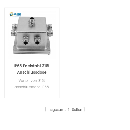
IP68 Edelstahl 316L
Anschlussdose
Vorteil von 316L
anschlussdose IP68
wasserdicht. Einfacher
Verbindungsmodus. Keine
Demontage, schnell
Insgesamt
1
Seiten
überprüfen Innere
Feuchtigkeit und
Feuchtigkeit