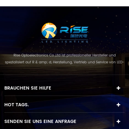
Eigenschaften:
Körpergröße: L140 * W140
* H84mm IP-Grad: IP68
Gehäusematerial:
Edelstahl 316L Abdeckung:
Gehärtete Gallonen und
316L-Platte Optionale
Lochposition: 9PCS
(MAX.)
Rise Optoelectronics Co.,Ltd ist professioneller Hersteller und
spezialisiert auf R & amp; d, Herstellung, Vertrieb und Service von LED-
Beleuchtungsprodukte, mit einer breiten Auswahl an
Beleuchtungseinheiten für Wohn-, Gewerbe-, und
Landschaftsnutzung. mit dem Geschäftskonzept und Modell von
BRAUCHEN SIE HILFE
"Qualität zuerst, Service in erster Linie", kombinie...
HOT TAGS.
SENDEN SIE UNS EINE ANFRAGE