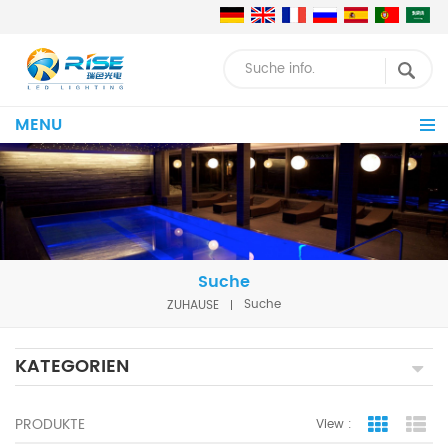
MENU
Suche
ZUHAUSE
Suche
KATEGORIEN
PRODUKTE
View :
Grid Vie
Lis