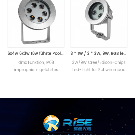
6x4w 6x3w 18w führte Poolscheinwerfer
3 * 1W / 3 * 3W, 9W, RGB led Unterwasser Beleuchtung
dmx Funktion, IP68
3W/9W Cree/Edison-Chips,
36W, AC/
mprägniern geführtes
Led-Licht für Schwimmbad
RGB led 
Swimmingpoollicht