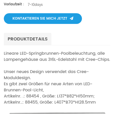
Vorlaufzeit：
DC24V, Konstantstromtreiber, kein Blitz, schnelle Reaktion, um über-
7-10days
Die aktuelle,Verwendung von sicheren. hochwertigen 316-
Edelstahlbefestigungen macht das Unterwasser-LED-Licht mit
KONTAKTIEREN SIE MICH JETZT
modernem Design. RGB DMX512 (1990-Standard) und RDM-System
für LED-Unterwasserlicht, .kein wasserfester Kleber zum Füllen das
Licht, e Einfache Wartung und freier Austausch. Um eine hohe
PRODUKTDETAILS
Qualität für die LED-Unterwasserspots sicherzustellen, verwenden wir
Gummikabel oder UL-Schuttkabel. ein Kabel mit 5 Drähten/7 Drähten.
Lineare LED-Springbrunnen-Poolbeleuchtung, alle
Abstrahlwinkel nach Wahl des Kunden' Anfrage, von 8°--90°. lange
Lampengehäuse aus 316L-Edelstahl mit Cree-Chips.
Lebensdauer, bis zu 45,000 Stunden. IP68 wasserdicht, um eine lange
geführte Unterwasser-Lichtwassershow zu gewährleisten
Unser neues Design verwendet das Cree-
Moduldesign.
Es gibt zwei Größen für neue Arten von LED-
Brunnen-Pool-Licht,
Artikelnr. .: 88454 , Größe: L137*B82*H150mm;
Artikelnr..: 88455, Größe: L407*B70*H128.5mm