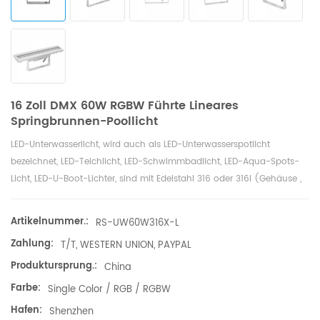
16 Zoll DMX 60W RGBW Führte Lineares
Springbrunnen-Poollicht
LED-Unterwasserlicht, wird auch als LED-Unterwasserspotlicht
bezeichnet, LED-Teichlicht, LED-Schwimmbadlicht, LED-Aqua-Spots-
Licht, LED-U-Boot-Lichter, sind mit Edelstahl 316 oder 316l (Gehäuse ,
Schrauben, PG-Stecker, Halterung ), Cree & Edison LED, kein Kleber
innen gefüllt mit 3 Jahren Garantie. LED-Unterwasserleuchten werden
Artikelnummer.:
RS-UW60W316X-L
häufig für Poolbrunnen verwendet, Schwimmbecken, Wassershows,
Zahlung:
T/T, WESTERN UNION, PAYPAL
Einkaufszentren, Fischteich, Wasserhotels Pools, Meeresaquarium,
Meeresseite unter Wasser, Freizeitpark, Landschaftsbeleuchtung, Alle
Produktursprung.:
China
Orte mit Wasser können sein mit LED-Unterwasserbeleuchtung. LED-
Farbe:
Single Color / RGB / RGBW
Unterwasserbeleuchtung mit Cree-Hochleistungs-LED.
Hafen:
Shenzhen
Betriebsspannung der LED-Unterwasserbeleuchtung: AC/DC12V oder