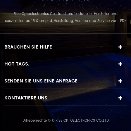
Rise Optoelectronics Co.,Ltd ist professioneller Hersteller und
spezialisiert auf R & amp; d, Herstellung, Vertrieb und Service von LED-
Beleuchtungsprodukte, mit einer breiten Auswahl an
Beleuchtungseinheiten für Wohn-, Gewerbe-, und
Landschaftsnutzung. mit dem Geschäftskonzept und Modell von
BRAUCHEN SIE HILFE
"Qualität zuerst, Service in erster Linie", kombinie...
HOT TAGS.
SENDEN SIE UNS EINE ANFRAGE
KONTAKTIERE UNS
Urheberrechte © © RISE OPTOELECTRONICS CO.,LTD