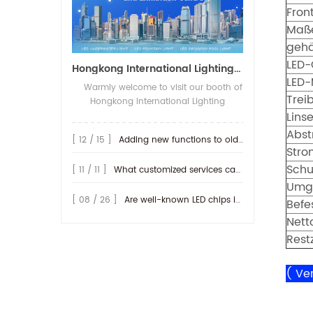
Fron
Maß
gehä
LED-
Hongkong International Lighting Show on April 20-23th,2026
LED-
Warmly welcome to visit our booth of
Trei
Hongkong International Lighting
Linse
fair(Spring Edition), The show open on
20-23th,April 2026 in Hong Kong
Abst
[ 12 / 15 ]
Adding new functions to old lamp
Convention and Exhibition Centre. We
Stro
will be show more IP68-rated outdoor
Schu
[ 11 / 11 ]
What customized services can be provided by RISE ?
products, along with their connection
Umg
methods. We look forward to seeing
you at our booth! Booth No.: 3D-E20
[ 08 / 26 ]
Are well-known LED chips important for producing LED lamps?
Befe
Nett
Restz
(
Ver