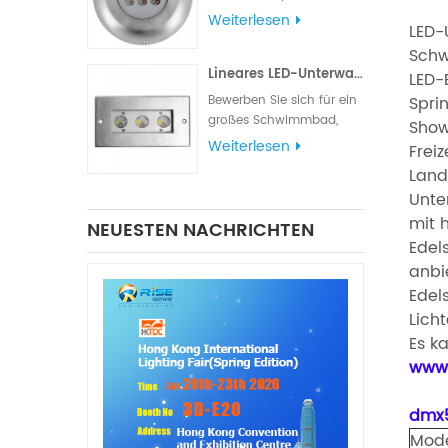
verschiedene
Weiterlesen
LED-
Beleuchtungs- und
Sch
Signalanforderungen
Lineares LED-Unterwasserlicht aus Edelstahl 316L
erfüllt. Die
LED-
Wasserdichtigkeitsklasse
Bewerben Sie sich für ein
Spri
IP68 eignet sich für
großes Schwimmbad,
Show
Schiffsbeleuchtung,
einen Teich, einen
Weiterlesen
Freiz
Navigationslichter und
quadratischen
Land
Signallichter
Parkbrunnen oder einen
Unte
Hotelbrunnen.
mit 
NEUESTEN NACHRICHTEN
Edel
anbi
Edels
Lich
Es k
www.
dmx51
Mode