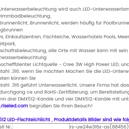
Unterwasserbeleuchtung wird auch LED-Unterwasserlam
wimmbadbeleuchtung,
Brunnenlicht,
Brunnenlicht,
werden häufig für Poolbrunn
ngbrunnen
s, Einkaufszentren, Fischteiche,
Wasserhotels Pools, Mee
eitpark,
schaftsbeleuchtung, alle Orte mit
Wasser kann mit sein
rwasserbeleuchtung
hocheffizienter Lichtquelle - Cree 3W High Power LED, un
stahl .316. wenn Sie möchten
Machen Sie die LED-Unterwa
eten können
Sie
tahl .316 geführt
Unterwasserlicht. Unsere Firma hat das
tdurchgang ce
und RoHS-Zertifizierung, um
Bereitstellu
ann drei DMX512-Kanäle und vier DMX512-Kanäle mit unte
riseled.com
begrüßen Sie Ihren Besuch!
2 LED-Fischteichlicht , Produktdetails Bilder sind wie fol
ll Nr.:
rs-uw24w316x-as(88456)