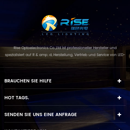
Jahren Garantie. LED-
Unterwasserleuchten
werden häufig für
Poolbrunnen verwendet,
Schwimmbecken,
Wassershows,
Einkaufszentren,
Rise Optoelectronics Co.,Ltd ist professioneller Hersteller und
Fischteich, Wasserhotels
spezialisiert auf R & amp; d, Herstellung, Vertrieb und Service von LED-
Pools, Meeresaquarium,
Beleuchtungsprodukte, mit einer breiten Auswahl an
Meeresseite unter Wasser,
Freizeitpark,
Beleuchtungseinheiten für Wohn-, Gewerbe-, und
Landschaftsbeleuchtung,
Landschaftsnutzung. mit dem Geschäftskonzept und Modell von
BRAUCHEN SIE HILFE
Alle Orte mit Wasser
"Qualität zuerst, Service in erster Linie", kombinie...
können sein mit LED-
Unterwasserbeleuchtung.
HOT TAGS.
LED-
Unterwasserbeleuchtung
mit Cree-Hochleistungs-
SENDEN SIE UNS EINE ANFRAGE
LED. Betriebsspannung der
LED-