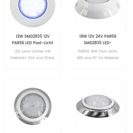
12W SMD2835 12V
18W 12V 24V PAR56
PAR56 LED Pool-Licht
SMD2835 LED-
Swimmingpool-Licht
LED-pool-Lichter mit
PAR56 18W Pool-Licht,
Edelstahl 304 und 304ss
ABS und PC für Material,
Schrauben, SMD5050-
IP68 Grade, Mit Hoher
leds, mit 2 Jahren
Qualität 216pcs LED-
Garantie. Die LED-pool-
Lichtquelle SMD2835,Mit
Lichter gesteuert werden
DMX-Steuerung / RF
kann durch den RF-
Remote Control / RGB-
controller oder DMX 512
Externe Steuerung.
controller. DMX-decoder
eingebaut im Gehäuse.
mehr bequem für
installation und
Verdrahtung. Wir haben