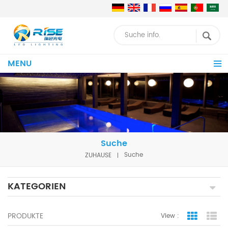
MENU
Suche
ZUHAUSE
Suche
KATEGORIEN
PRODUKTE
View :
Grid Vie
Lis