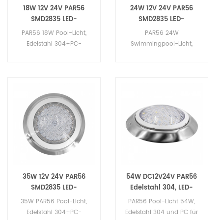
CE, Rohs, SGS für led-
18W 12V 24V PAR56
24W 12V 24V PAR56
Swimmingpool-Licht. LED-
SMD2835 LED-
SMD2835 LED-
Schwimmen poollights
Swimmingpool-Licht
Swimmingpool-Licht
PAR56 18W Pool-Licht,
PAR56 24W
sind weit verbreitet für
Edelstahl 304+PC-
Swimmingpool-Licht,
quadratische Brunnen,
Abdeckung, IP68 Grade,
Edelstahl 304+PC-
pool, Brunnen,
Mit Hoher Qualität 216pcs
Abdeckung, IP68 Grade,
Schwimmbecken, Wasser
LED-Lichtquelle
Mit Hoher Qualität 324pcs
zeigt,Baum, Stelle,
SMD2835,Mit DMX-
LED-Lichtquelle
Bauplatz, hill-spot. aqua
Steuerung / RF Remote
SMD2835,Mit DMX-
swimming pool,
Control / RGB-Externe
Steuerung / RF Remote
Landschaft Beleuchtung.
Steuerung.
Control / RGB-Externe
Steuerung.
35W 12V 24V PAR56
54W DC12V24V PAR56
SMD2835 LED-
Edelstahl 304, LED-
Swimmingpool-Licht
Swimmingpool-Licht
35W PAR56 Pool-Licht,
PAR56 Pool-Licht 54W,
Edelstahl 304+PC-
Edelstahl 304 und PC für