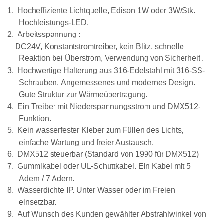
1.
Hocheffiziente Lichtquelle, Edison 1W oder 3W/Stk.
Hochleistungs-LED.
2.
Arbeitsspannung
:
DC24V, Konstantstromtreiber, kein Blitz, schnelle
Reaktion bei Überstrom,
Verwendung von
Sicherheit
.
3.
Hochwertige Halterung aus 316-Edelstahl mit 316-SS-
Schrauben.
Angemessenes und modernes Design.
Gute Struktur zur Wärmeübertragung.
4.
Ein Treiber mit Niederspannungsstrom und DMX512-
Funktion.
5.
Kein wasserfester Kleber zum Füllen des Lichts,
einfache Wartung und freier Austausch.
6.
DMX512 steuerbar (Standard von 1990 für DMX512)
7.
Gummikabel oder UL-Schuttkabel. Ein Kabel mit 5
Adern / 7 Adern.
8.
Wasserdichte IP. Unter Wasser oder im Freien
einsetzbar.
9.
Auf Wunsch des Kunden gewählter Abstrahlwinkel von