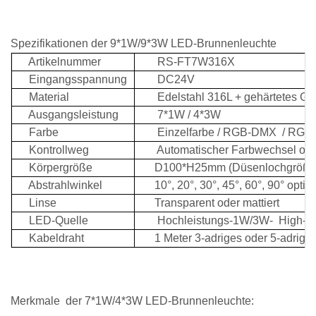
Spezifikationen der 9*1W/9*3W LED-Brunnenleuchte
Artikelnummer
RS-FT7W316X
Eingangsspannung
DC24V
Material
Edelstahl 316L + gehärtetes Gl
Ausgangsleistung
7*1W / 4*3W
Farbe
Einzelfarbe / RGB-DMX
/ RGB
Kontrollweg
Automatischer Farbwechsel ode
Körpergröße
D100*H25mm (Düsenlochgröße:
Abstrahlwinkel
10°, 20°, 30°, 45°, 60°, 90° optio
Linse
Transparent oder mattiert
LED-Quelle
Hochleistungs-1W/3W-
High-L
Kabeldraht
1 Meter 3-adriges oder 5-adriges
Merkmale
der 7*1W/4*3W LED-Brunnenleuchte: