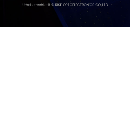
Urheberrechte © © RISE OPTOELECTRONICS CO.,LTD