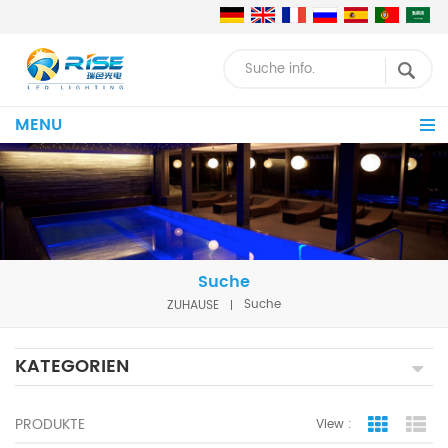
MENU
Suche
ZUHAUSE
Suche
KATEGORIEN
PRODUKTE
View :
Grid Vie
Lis