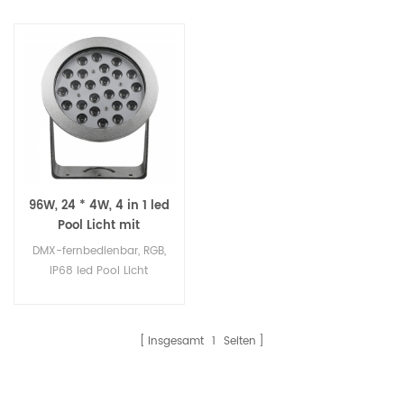
96W, 24 * 4W, 4 in 1 led
Pool Licht mit
Fernbedienung
DMX-fernbedienbar, RGB,
IP68 led Pool Licht
Insgesamt
1
Seiten