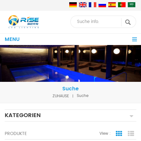
MENU
Suche
ZUHAUSE
Suche
KATEGORIEN
PRODUKTE
View :
Grid Vie
Lis