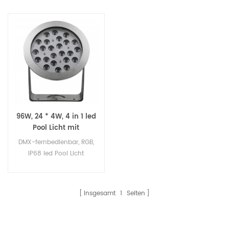
96W, 24 * 4W, 4 in 1 led
Pool Licht mit
Fernbedienung
DMX-fernbedienbar, RGB,
IP68 led Pool Licht
Insgesamt
1
Seiten