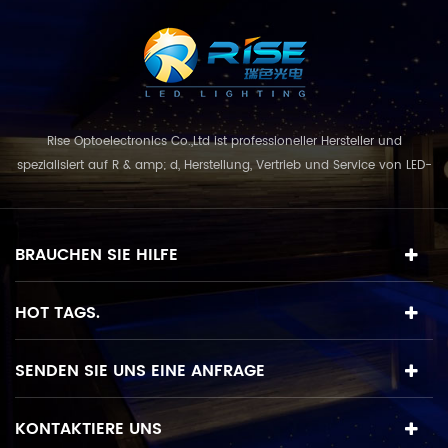
Fernbedienung / externer
RGB-Steuerung.
Rise Optoelectronics Co.,Ltd ist professioneller Hersteller und
spezialisiert auf R & amp; d, Herstellung, Vertrieb und Service von LED-
Beleuchtungsprodukte, mit einer breiten Auswahl an
Beleuchtungseinheiten für Wohn-, Gewerbe-, und
Landschaftsnutzung. mit dem Geschäftskonzept und Modell von
BRAUCHEN SIE HILFE
"Qualität zuerst, Service in erster Linie", kombinie...
HOT TAGS.
SENDEN SIE UNS EINE ANFRAGE
KONTAKTIERE UNS