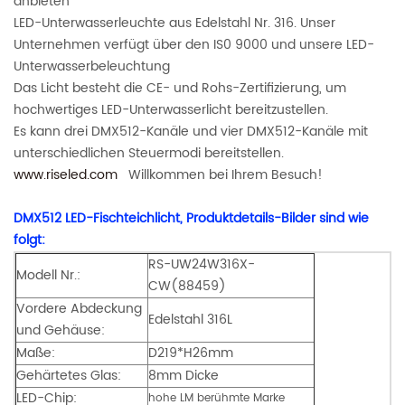
anbieten
LED-Unterwasserleuchte aus Edelstahl Nr. 316. Unser
Unternehmen verfügt über den IS0 9000 und unsere LED-
Unterwasserbeleuchtung
Das Licht besteht die CE- und Rohs-Zertifizierung, um
hochwertiges LED-Unterwasserlicht bereitzustellen.
Es kann drei DMX512-Kanäle und vier DMX512-Kanäle mit
unterschiedlichen Steuermodi bereitstellen.
www.riseled.com
Willkommen bei Ihrem Besuch!
DMX512 LED-Fischteichlicht, Produktdetails-Bilder sind wie
folgt:
RS-UW24W316X-
Modell Nr.:
CW(88459)
Vordere Abdeckung
Edelstahl 316L
und Gehäuse:
Maße:
D219*H26mm
Gehärtetes Glas:
8mm Dicke
LED-Chip:
hohe LM berühmte Marke