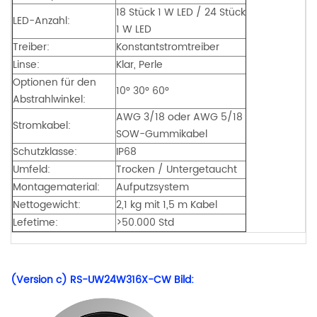
18 Stück 1 W LED / 24 Stück
LED-Anzahl:
1 W LED
Treiber:
Konstantstromtreiber
Linse:
Klar, Perle
Optionen für den
10° 30° 60°
Abstrahlwinkel:
AWG 3/18 oder AWG 5/18
Stromkabel:
SOW-Gummikabel
Schutzklasse:
IP68
Umfeld:
Trocken / Untergetaucht
Montagematerial:
Aufputzsystem
Nettogewicht:
2,1 kg mit 1,5 m Kabel
Lefetime:
>50.000 Std
(Version c) RS-UW24W316X-CW Bild: