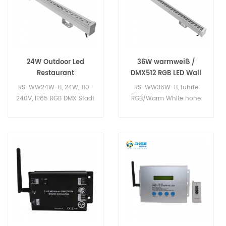
24W Outdoor Led
36W warmweiß /
Restaurant
DMX512 RGB LED Wall
Unterlegscheibe
Washer leichte IP65
RS-WW24W-B, 24W, 110-
RS-WW36W-B, führte
Wandbeleuchtung
240V, IP65 RGB DMX Stadt
RGB/Warm White hohe
Farbe Wand
Qualität IP67 Wand
Waschmaschine led-
Waschmaschine.
Beleuchtung