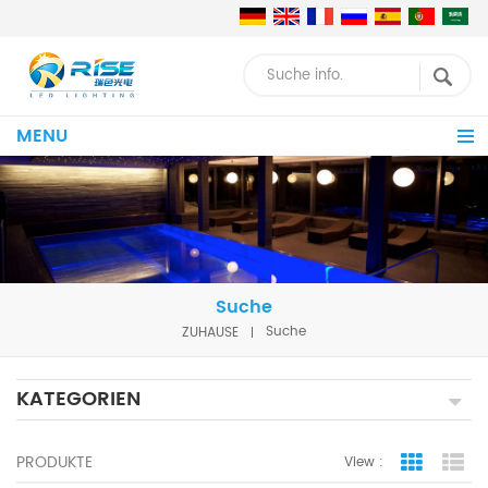
MENU
Suche
ZUHAUSE
Suche
KATEGORIEN
PRODUKTE
View :
Grid Vie
Lis