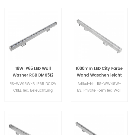
18W IP65 LED Wall
1000mm LED City Farbe
Washer RGB DMX512
Wand Waschen leicht
Control
DC24V
RS-WW18W-B, IP65 DC12V
Artikel-Nr.: RS-WW48W-
CREE led, Beleuchtung
BS. Private Form led Wall
Wand-Scheibe führte,
Washer mit IP23, RGBW
hochwertige LED-
DMX, externen Treiber
Landschaft Licht