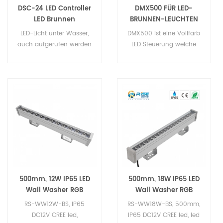
DSC-24 LED Controller
DMX500 FÜR LED-
LED Brunnen
BRUNNEN-LEUCHTEN
Beleuchtung
LED-Licht unter Wasser,
DMX500 ist eine Vollfarb
auch aufgerufen werden
LED Steuerung welche
Unterwasser led-spot-
Fouses auf innen- und
Licht, led Teich Licht, led
dekorative
Schwimmbad Licht, led
Außenbeleuchtung. Es
Aqua Flecken Licht, led-
besteht aus Szene-Edit
leuchten u-Boot, sind mit
Software und CTL-
Edelstahl 316 oder 316 L
Controller. Sie können
(Gehäuse, Schrauben,
verschiedene Lichteffekte
PG-Stecker, Klammer),
bearbeiten, downloaden
Cree und Edison LED, kein
Sie das Programm, das
Klebstoff gefüllt, innen mit
entsprechend Ihrer
3 Jahren Garantie. LED-
speziellen Anforderung
Tauchlampen sind weit
von Ihrem PC zu
500mm, 12W IP65 LED
500mm, 18W IP65 LED
verbreitet für
bearbeiten. Dieses
Wall Washer RGB
Wall Washer RGB
Schwimmbad Brunnen,
Kontrollsystem kann 256
DMX512 Control
DMX512 Control
RS-WW12W-BS, IP65
RS-WW18W-BS, 500mm,
Schwimmbad, Wasser-
Graustufen erfüllen, für
DC12V CREE led,
IP65 DC12V CREE led, led
Shows, Einkaufszentren,
jedes R, G, B Farbe, total